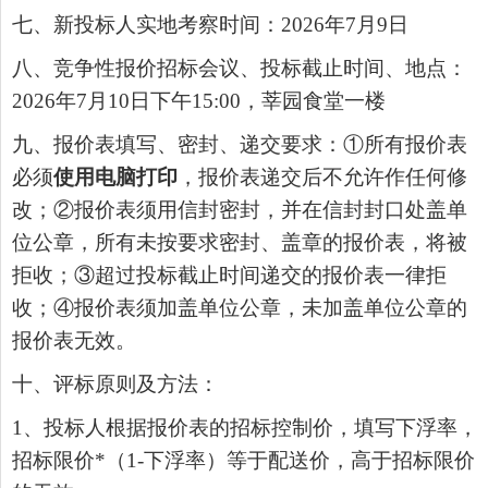
七、新投标人实地考察时间：
2026
年
7
月
9
日
八、竞争性报价招标会议、投标截止时间、地点：
20
26
年
7
月
10
日下午
15:00
，莘园食堂一楼
九、报价表填写、密封、递交要求：①所有报价表
必须
使用电脑打印
，报价表递交后不允许作任何修
改；②报价表须用信封密封，并在信封封口处盖单
位公章，所有未按要求密封、盖章的报价表，将被
拒收；③超过投标截止时间递交的报价表一律拒
收；④报价表须加盖单位公章，未加盖单位公章的
报价表无效。
十、评标原则及方法：
1
、投标人根据报价表的招标控制价，填写下浮率，
招标限价
*
（
1-
下浮率）等于配送价，高于招标限价