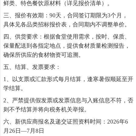
鲜类、特色餐饮原材料（详见报价清单）。
三、报价有效期：
90
天，合同签订期限为
3
个月，
具体见各品类招标报价表，合同期内不调整单价。
四、供货要求：根据食堂使用需求，按时、保质、
保量配送到各指定地点，提供食材质量检测报告，
确保所供应的食材物资可追溯。
五、结算、发票要求：
1
、以支票或汇款形式每月结算，逢寒暑假顺延至开
学结算。
2
、严禁提供假发票或发票信息与入账信息不符，否
则不予结算并将向税务机关举报。
六、新供应商报名及递交证照资料时间：
2026
年
6
月
26
日—
7
月
8
日