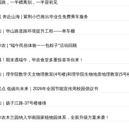
园路，一半赠离别，一半迎初见
 奔赴山海 | 紫荆小巴推出毕业生免费乘车服务
知｜华山路道路环境提升工程——单车棚
农 | “端午民俗体验一一包粽子”活动回顾
满！期末遇端午，华农食堂多重惊喜等你来！
｜理学院数学天文物理教室(4号楼)和理学院生物地质地理教室(5号
点 低碳向未来｜2026年全国节能宣传周校园倡议书
｜扬子江路-37号楼修缮
华农木兰园纳入华南国家植物园体系，全新升级方案来袭！