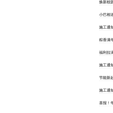
焕新校
小巴相送
施工通
粽香满华
福利拉
施工通知
节能新起
施工通知
喜报！