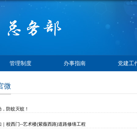
管理制度
办事指南
党建工
官微
动，防蚊灭蚊！
｜校西门--艺术楼(紫薇西路)道路修缮工程