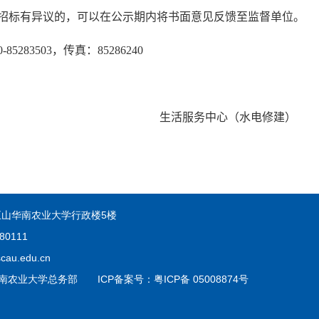
招标有异议的，可以在公示期内将书面意见反馈至监督单位。
0-85283503
，传真：
85286240
生活服务中心（水电修建）
山华南农业大学行政楼5楼
80111
au.edu.cn
 © 华南农业大学总务部 ICP备案号：粤ICP备 05008874号