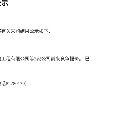
公示
将有关采购结果公示如下：
电工程有限公司
等
3
家公司前来竞争报价。 已
电话
85280139
）