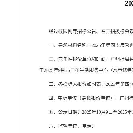
20
经过校园网等招标公告、召开招投标会
一、建筑材料名称：
202
5
年第
四
季度采
二、竞争性报价单位和时间：
广州桂粤
于
202
5
年
9
月
2
5
日在生活服务中心（水电修建
三、各投标人报价如附表：
202
5
年第
四
四、中标单位（最低报价单位）：
广州
五、公示日期：
202
5
年
10
月
9
日至
202
5
年
六、监督单位、电话：