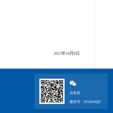
202
5
年
10
月
9
日
总务部
微信号：SCAUHQC