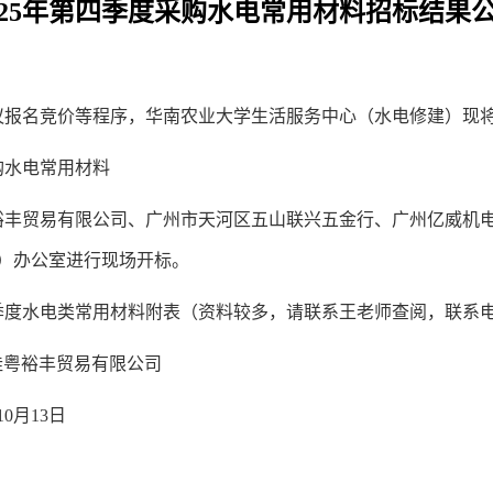
2
5
年第
四
季度采购水电常用材料招标结果
议报名竞价等程序，华南农业大学生活服务中心（水电修建）现
购水电常用材料
裕丰贸易有限公司
、广州市天河区五山联兴五金行、
广州亿威机
）办公室进行现场开标。
季度水电类常用材料附表（资料较多，请联系王老师查阅，联系
桂粤裕丰贸易有限公司
10
月
13
日