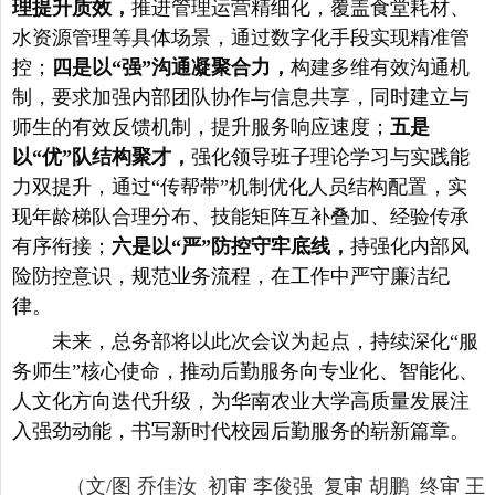
理提升质效，
推进管理运营精细化，覆盖食堂耗材、
水资源管理等具体场景，通过数字化手段实现精准管
控；
四是以“强”沟通凝聚合力，
构建多维有效沟通机
制，要求加强内部团队协作与信息共享，同时建立与
师生的有效反馈机制，提升服务响应速度；
五是
以“优”队结构聚才，
强化领导班子理论学习与实践能
力双提升，通过“传帮带”机制优化人员结构配置，实
现年龄梯队合理分布、技能矩阵互补叠加、经验传承
有序衔接
；
六是以“严”防控守牢底线，
持强化内部风
险防控意识，规范业务流程，在工作中严守廉洁纪
律。
未来，总务部将以此次会议为起点，持续深化“服
务师生”核心使命，推动后勤服务向专业化、智能化、
人文化方向迭代升级，为华南农业大学高质量发展注
入强劲动能，书写新时代校园后勤服务的崭新篇章。
（文/图 乔佳汝 初审 李俊强 复审 胡鹏 终审 王