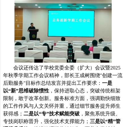
会议还传达了学校党委全委（扩大）会议暨
2025
年秋季学期工作会议精神
，部长王成树围绕
"创建一流
后勤服务"目标
作总结发言并提出工作要求：
一是
以“新”思维破除惯性
，
保持进取心态，突破传统框架
限制，敢于改革创新。服务标准方面，强调勤快细致
的工作作风与人文关怀并重，通过细节服务提升师生
获得感；
二是以“专”技术赋能突破
，聚焦系统升级、
专技岗职称晋升，强化技术支撑能力；
三是以“精”管